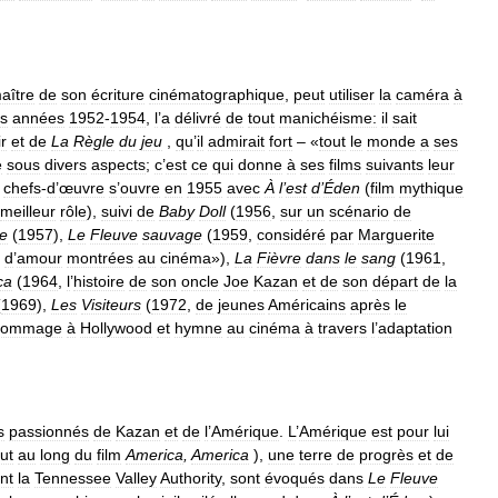
aître
de
son
écriture
cinématographique
,
peut
utiliser
la
caméra
à
s
années
1952
-
1954
,
l
’
a
délivré
de
tout
manichéisme:
il
sait
r
et
de
La
Règle
du
jeu
,
qu
’
il
admirait
fort
– «
tout
le
monde
a
ses
é
sous
divers
aspects
;
c
’
est
ce
qui
donne
à
ses
films
suivants
leur
chefs
-
d
’
œuvre
s
’
ouvre
en
1955
avec
À
l
’
est
d
’
Éden
(
film
mythique
meilleur
rôle
),
suivi
de
Baby
Doll
(
1956
,
sur
un
scénario
de
le
(
1957
),
Le
Fleuve
sauvage
(
1959
,
considéré
par
Marguerite
d
’
amour
montrées
au
cinéma
»),
La
Fièvre
dans
le
sang
(
1961
,
ca
(
1964
,
l
’
histoire
de
son
oncle
Joe
Kazan
et
de
son
départ
de
la
(
1969
),
Les
Visiteurs
(
1972
,
de
jeunes
Américains
après
le
hommage
à
Hollywood
et
hymne
au
cinéma
à
travers
l
’
adaptation
s
passionnés
de
Kazan
et
de
l
’
Amérique
.
L
’
Amérique
est
pour
lui
ut
au
long
du
film
America
,
America
),
une
terre
de
progrès
et
de
nt
la
Tennessee
Valley
Authority
,
sont
évoqués
dans
Le
Fleuve