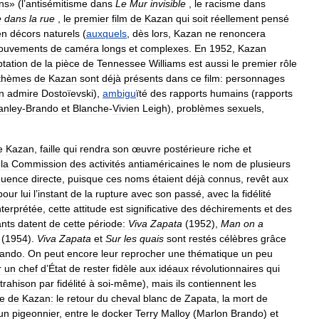
ns
» (
l
’
antisémitisme
dans
Le
Mur
invisible
,
le
racisme
dans
e
dans
la
rue
,
le
premier
film
de
Kazan
qui
soit
réellement
pensé
en
décors
naturels
(
auxquels
,
dès
lors
,
Kazan
ne
renoncera
ouvements
de
caméra
longs
et
complexes
.
En
1952
,
Kazan
tation
de
la
pièce
de
Tennessee
Williams
est
aussi
le
premier
rôle
thèmes
de
Kazan
sont
déjà
présents
dans
ce
film:
personnages
n
admire
Dostoïevski
),
ambigu
ïté
des
rapports
humains
(
rapports
anley
-
Brando
et
Blanche
-
Vivien
Leigh
),
problèmes
sexuels
,
e
Kazan
,
faille
qui
rendra
son
œuvre
postérieure
riche
et
la
Commission
des
activités
antiaméricaines
le
nom
de
plusieurs
quence
directe
,
puisque
ces
noms
étaient
déjà
connus
,
revêt
aux
pour
lui
l
’
instant
de
la
rupture
avec
son
passé
,
avec
la
fidélité
nterprétée
,
cette
attitude
est
significative
des
déchirements
et
des
ants
datent
de
cette
période:
Viva
Zapata
(
1952
),
Man
on
a
(
1954
).
Viva
Zapata
et
Sur
les
quais
sont
restés
célèbres
grâce
rando
.
On
peut
encore
leur
reprocher
une
thématique
un
peu
r
un
chef
d
’
État
de
rester
fidèle
aux
idéaux
révolutionnaires
qui
trahison
par
fidélité
à
soi
-
même
),
mais
ils
contiennent
les
e
de
Kazan:
le
retour
du
cheval
blanc
de
Zapata
,
la
mort
de
un
pigeonnier
,
entre
le
docker
Terry
Malloy
(
Marlon
Brando
)
et