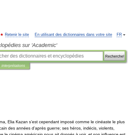
Retenir le site
En utilisant des dictionnaires dans votre site
FR
clopédies sur 'Academic'
Recherche!
interprétations
éma
,
Elia
Kazan
s
’
est
cependant
imposé
comme
le
cinéaste
le
plus
cain
des
années
d
’
après
guerre
;
ses
héros
,
indécis
,
violents
,
ue
le
cinéma
américain
nous
ait
donnés
à
voir
,
et
son
influence
est