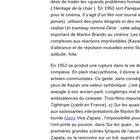
désir
de
traiter
les
«
grands
problèmes
humai
L
’
Héritage
de
la
chair
).
En
1950
sort
Paniqu
pour
le
cinéma
.
Il
s
’
agit
d
’
un
film
noir
tourné
jamais
),
utilisant
des
plans
éloignés
et
des
m
réalise
Un
tramway
nommé
Désir
:
cette
adap
important
de
Marlon
Brando
au
cinéma
.
Les
complexes
aux
réactions
imprévisibles
(
Kaza
d
’
attirance
et
de
répulsion
mutuelles
entre
St
solitude
,
folie
.
En
1952
se
produit
une
rupture
dans
la
vie
d
complexe
.
En
plein
maccarthisme
,
il
donne
à
artistes
communistes
.
Ce
geste
,
sans
consé
yeux
de
Kazan
une
valeur
symbolique:
c
’
est
aveugle
à
son
ancien
parti
.
Longtemps
mal
i
ambivalences
du
cinéaste
.
Trois
films
import
Tightrope
(
in
édit
en
France
),
et
Sur
les
quais
aux
saisissantes
interprétations
de
Marlon
B
lourde
(
dans
Viva
Zapata
,
l
’
impossibilité
pou
l
’
ont
porté
au
pouvoir
;
dans
Sur
les
quais
,
la
premières
grandes
scènes
lyriques
de
l
’
œuvr
Zapata
,
ou
la
rencontre
sur
un
toit
,
auprès
d
’