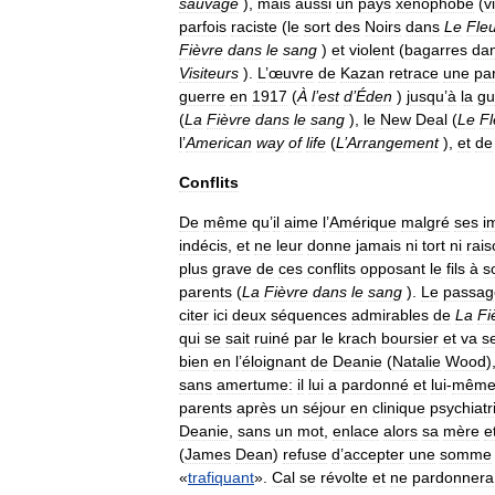
sauvage
),
mais
aussi
un
pays
xénophobe
(
v
parfois
raciste
(
le
sort
des
Noirs
dans
Le
Fle
Fièvre
dans
le
sang
)
et
violent
(
bagarres
da
Visiteurs
).
L
’
œuvre
de
Kazan
retrace
une
par
guerre
en
1917
(
À
l
’
est
d
’
Éden
)
jusqu
’
à
la
gu
(
La
Fièvre
dans
le
sang
),
le
New
Deal
(
Le
F
l
’
American
way
of
life
(
L
’
Arrangement
),
et
de
Conflits
De
même
qu
’
il
aime
l
’
Amérique
malgré
ses
i
indécis
,
et
ne
leur
donne
jamais
ni
tort
ni
rais
plus
grave
de
ces
conflits
opposant
le
fils
à
s
parents
(
La
Fièvre
dans
le
sang
).
Le
passag
citer
ici
deux
séquences
admirables
de
La
Fi
qui
se
sait
ruiné
par
le
krach
boursier
et
va
s
bien
en
l
’
éloignant
de
Deanie
(
Natalie
Wood
)
sans
amertume:
il
lui
a
pardonné
et
lui
-
mêm
parents
après
un
séjour
en
clinique
psychiatr
Deanie
,
sans
un
mot
,
enlace
alors
sa
mère
e
(
James
Dean
)
refuse
d
’
accepter
une
somme
«
trafiquant
».
Cal
se
révolte
et
ne
pardonnera