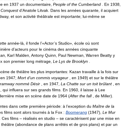
se
en
1937
un
documentaire
,
People
of
the
Cumberland
.
En
1938
,
Conquest
d
’
Anatole
Litvak
.
Dans
les
années
quarante
,
il
acquiert
dway
,
et
son
activité
théâtrale
est
importante
;
lui
-
même
se
ette
année
-
là
,
il
fonde
l
’«
Actor
’
s
Studio
»,
école
où
sont
inière
d
’
acteurs
pour
le
cinéma
des
années
cinquante
an
,
Karl
Malden
,
Antony
Quinn
,
Paul
Newman
,
Warren
Beatty
y
x
son
premier
long
métrage
,
Le
Lys
de
Brooklyn
.
scène
de
théâtre
les
plus
importantes:
Kazan
travaille
à
la
fois
sur
,
en
1947
;
Mort
d
’
un
commis
voyageur
,
en
1949
)
et
sur
le
théâtre
tramway
nommé
Désir
,
en
1947
,
La
Chatte
sur
un
toit
brûlant
,
en
),
qui
influera
sur
ses
grands
films
.
En
1960
,
il
laisse
à
Lee
dernière
mise
en
scène
date
de
1964
(
After
the
fall
,
de
Miller
).
ntes
dans
cette
première
période:
à
l
’
exception
du
Maître
de
la
es
films
sont
alors
tournés
à
la
Fox
:
Boomerang
(
1947
),
Le
Mur
.
Ces
films
–
réalisés
en
studio
–
se
caractérisent
par
une
mise
en
théâtre
(
abondance
de
plans
arrêtés
et
de
gros
plans
)
et
par
un