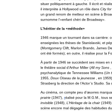
situer
politiquement
à
gauche
.
Il
écrit
et
réali
il
interprète
à
Hollywood
un
rôle
dans
City
for
un
grand
renom
de
metteur
en
scène
à
Broa
surnomme
l
’«
enfant
chéri
de
Broadway
».
L
’
héritier
de
la
«
méthode
»
1946
marque
un
tournant
dans
sa
carrière:
c
enseignées
les
thèses
de
Stanislavski
,
et
pép
(
Montgomery
Clift
,
Marlon
Brando
,
James
De
ont
été
formés
);
en
outre
,
il
réalise
pour
la
Fo
À
partir
de
1946
se
succèdent
ses
mises
en
le
théâtre
social
d
’
Arthur
Miller
(
All
my
Sons
psychanalytique
de
Tennessee
Williams
(
Un
1955
,
Doux
Oiseau
de
la
jeunesse
,
en
1959
Strasberg
la
direction
de
l
’
Actor
’
s
Studio
.
Sa
Au
cinéma
,
on
compte
peu
d
’
œuvres
marqua
prairie
(
1947
),
r
éalisé
pour
la
M
.
G
.
M
.,
tous
s
invisible
(
1948
),
L
’
Héritage
de
la
chair
(
1949
)
scène
encore
mal
dégagée
des
habitudes
du