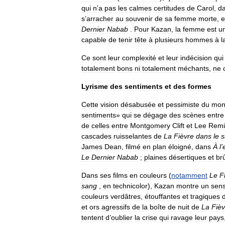
qui
n
’
a
pas
les
calmes
certitudes
de
Carol
,
d
s
’
arracher
au
souvenir
de
sa
femme
morte
,
e
Dernier
Nabab
.
Pour
Kazan
,
la
femme
est
u
capable
de
tenir
tête
à
plusieurs
hommes
à
l
Ce
sont
leur
complexité
et
leur
indécision
qui
totalement
bons
ni
totalement
méchants
,
ne
Lyrisme
des
sentiments
et
des
formes
Cette
vision
désabusée
et
pessimiste
du
mon
sentiments
»
qui
se
dégage
des
scènes
entre
de
celles
entre
Montgomery
Clift
et
Lee
Remi
cascades
ruisselantes
de
La
Fièvre
dans
le
s
James
Dean
,
filmé
en
plan
éloigné
,
dans
À
l
’
Le
Dernier
Nabab
;
plaines
désertiques
et
br
Dans
ses
films
en
couleurs
(
notamment
Le
F
sang
,
en
technicolor
),
Kazan
montre
un
sen
couleurs
verdâtres
,
étouffantes
et
tragiques
et
ors
agressifs
de
la
boîte
de
nuit
de
La
Fièv
tentent
d
’
oublier
la
crise
qui
ravage
leur
pays