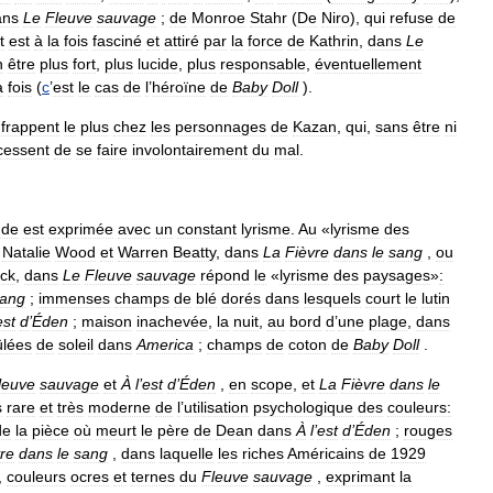
ans
Le
Fleuve
sauvage
;
de
Monroe
Stahr
(
De
Niro
),
qui
refuse
de
t
est
à
la
fois
fasciné
et
attiré
par
la
force
de
Kathrin
,
dans
Le
n
être
plus
fort
,
plus
lucide
,
plus
responsable
,
éventuellement
a
fois
(
c
’
est
le
cas
de
l
’
héroïne
de
Baby
Doll
).
frappent
le
plus
chez
les
personnages
de
Kazan
,
qui
,
sans
être
ni
cessent
de
se
faire
involontairement
du
mal
.
de
est
exprimée
avec
un
constant
lyrisme
.
Au
«
lyrisme
des
Natalie
Wood
et
Warren
Beatty
,
dans
La
Fièvre
dans
le
sang
,
ou
ck
,
dans
Le
Fleuve
sauvage
répond
le
«
lyrisme
des
paysages
»
:
ang
;
immenses
champs
de
blé
dorés
dans
lesquels
court
le
lutin
est
d
’
Éden
;
maison
inachevée
,
la
nuit
,
au
bord
d
’
une
plage
,
dans
ûlées
de
soleil
dans
America
;
champs
de
coton
de
Baby
Doll
.
leuve
sauvage
et
À
l
’
est
d
’
Éden
,
en
scope
,
et
La
Fièvre
dans
le
s
rare
et
très
moderne
de
l
’
utilisation
psychologique
des
couleurs:
de
la
pièce
où
meurt
le
père
de
Dean
dans
À
l
’
est
d
’
Éden
;
rouges
re
dans
le
sang
,
dans
laquelle
les
riches
Américains
de
1929
,
couleurs
ocres
et
ternes
du
Fleuve
sauvage
,
exprimant
la