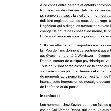
À
ce
conflit
entre
parents
et
enfants
corresp
Nouveau
,
un
des
thèmes
clefs
de
l
’
œuvre
de
Le
Fleuve
sauvage
:
la
vieille
femme
meurt
a
doit
être
engloutie
par
les
eaux
du
barrage
,
t
l
’
ingénieur
qui
a
dirigé
les
travaux
et
survole
l
changer
le
cours
des
choses:
de
même
,
le
p
Hollywood
amorcée
sous
la
pression
des
syn
Si
Kazan
attache
tant
d
’
importance
à
ces
conf
lui
.
Peu
de
films
donnent
ce
sentiment
aussi
the
Grass
,
emprunté
à
Wordsworth
,
évoque
Deanie
,
sortant
de
clinique
psychiatrique
,
va
Tous
deux
sont
sortis
blessés
de
la
crise
qui
s
’
achève
sur
un
plan
de
Deanie
s
’
éloignant
,
de
moments
au
cinéma
(
si
ce
n
’
est
la
fin
de
l
’
intense
cette
impression
de
nostalgie
devant
de
l
’
enfance
et
du
passé
.
Incertitudes
Les
hommes
,
chez
Kazan
,
sont
plus
faibles
q
cas
de
Cal
(
James
Dean
),
qui
la
trouve
aupr