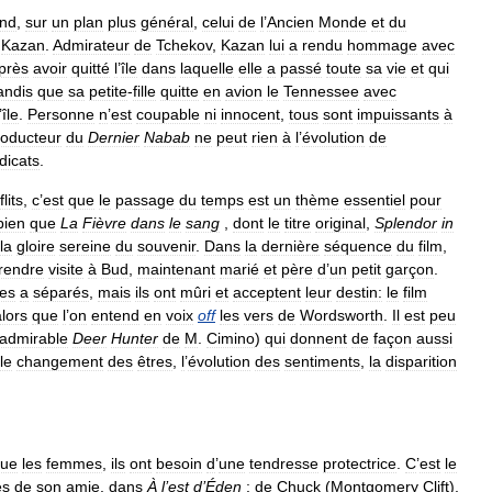
ond
,
sur
un
plan
plus
général
,
celui
de
l
’
Ancien
Monde
et
du
Kazan
.
Admirateur
de
Tchekov
,
Kazan
lui
a
rendu
hommage
avec
près
avoir
quitté
l
’
île
dans
laquelle
elle
a
passé
toute
sa
vie
et
qui
andis
que
sa
petite
-
fille
quitte
en
avion
le
Tennessee
avec
’
île
.
Personne
n
’
est
coupable
ni
innocent
,
tous
sont
impuissants
à
roducteur
du
Dernier
Nabab
ne
peut
rien
à
l
’
évolution
de
dicats
.
lits
,
c
’
est
que
le
passage
du
temps
est
un
thème
essentiel
pour
bien
que
La
Fièvre
dans
le
sang
,
dont
le
titre
original
,
Splendor
in
la
gloire
sereine
du
souvenir
.
Dans
la
dernière
séquence
du
film
,
rendre
visite
à
Bud
,
maintenant
marié
et
père
d
’
un
petit
garçon
.
les
a
séparés
,
mais
ils
ont
mûri
et
acceptent
leur
destin:
le
film
alors
que
l
’
on
entend
en
voix
off
les
vers
de
Wordsworth
.
Il
est
peu
admirable
Deer
Hunter
de
M
.
Cimino
)
qui
donnent
de
façon
aussi
le
changement
des
êtres
,
l
’
évolution
des
sentiments
,
la
disparition
ue
les
femmes
,
ils
ont
besoin
d
’
une
tendresse
protectrice
.
C
’
est
le
ès
de
son
amie
,
dans
À
l
’
est
d
’
Éden
;
de
Chuck
(
Montgomery
Clift
),