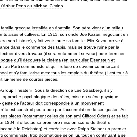
u
’
Arthur
Penn
ou
Michael
Cimino
.
famille
grecque
installée
en
Anatolie
.
Son
père
vient
d
’
un
milieu
nts
aisés
et
cultivés
.
En
1913
,
son
oncle
Joe
Kazan
,
négociant
en
cera
son
histoire
),
y
fait
venir
toute
sa
famille:
Elia
Kazan
arrive
à
sance
dans
le
commerce
des
tapis
,
mais
se
trouve
ruiné
par
la
ffectuer
divers
travaux
(
il
sera
notamment
serveur
)
pour
terminer
époque
qu
’
il
découvre
le
cinéma
(
en
particulier
Eisenstein
et
rit
au
Parti
communiste
et
qu
’
il
refuse
de
devenir
commerçant
hool
et
s
’
y
familiarise
avec
tous
les
emplois
du
théâtre
(
il
est
tour
à
it
lui
-
même
de
courtes
pièces
.
«
Group
Theater
».
Sous
la
direction
de
Lee
Strasberg
,
il
s
’
y
:
approche
psychologique
des
rôles
,
mise
en
scène
physique
,
e
geste
de
l
’
acteur
doit
correspondre
à
un
mouvement
prété
est
construit
peu
à
peu
par
l
’
accumulation
de
ces
gestes
.
Au
uses
pièces
(
notamment
celles
de
son
ami
Clifford
Odets
)
et
se
fait
En
1934
,
il
effectue
sa
première
mise
en
scène
de
théâtre
incendié
le
Reichstag
)
et
coréalise
avec
Ralph
Steiner
un
premier
ti
communiste
,
trop
dogmatique
selon
lui
,
tout
en
continuant
à
se