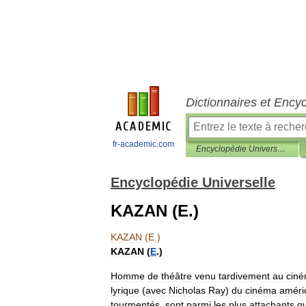
Dictionnaires et Ency
fr-academic.com
Encyclopédie Universelle
Encyclopédie Universelle
KAZAN (E.)
KAZAN
(
E
.)
KAZAN
(
E
.)
Homme
de
théâtre
venu
tardivement
au
cin
lyrique
(
avec
Nicholas
Ray
)
du
cinéma
améri
tourmentés
,
sont
parmi
les
plus
attachants
q