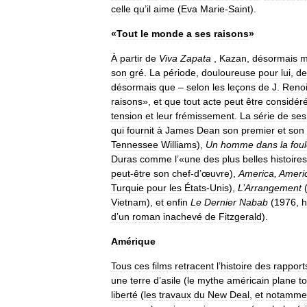
celle
qu
’
il
aime
(
Eva
Marie
-
Saint
).
«
Tout
le
monde
a
ses
raisons
»
À
partir
de
Viva
Zapata
,
Kazan
,
désormais
m
son
gré
.
La
période
,
douloureuse
pour
lui
,
de
désormais
que
–
selon
les
leçons
de
J
.
Renoi
raisons
»,
et
que
tout
acte
peut
être
considér
tension
et
leur
frémissement
.
La
série
de
ses
qui
fournit
à
James
Dean
son
premier
et
son
Tennessee
Williams
),
Un
homme
dans
la
fou
Duras
comme
l
’«
une
des
plus
belles
histoires
peut
-
être
son
chef
-
d
’
œuvre
),
America
,
Ameri
Turquie
pour
les
États
-
Unis
),
L
’
Arrangement
Vietnam
),
et
enfin
Le
Dernier
Nabab
(
1976
,
d
’
un
roman
inachevé
de
Fitzgerald
).
Amérique
Tous
ces
films
retracent
l
’
histoire
des
rapport
une
terre
d
’
asile
(
le
mythe
américain
plane
to
liberté
(
les
travaux
du
New
Deal
,
et
notamme