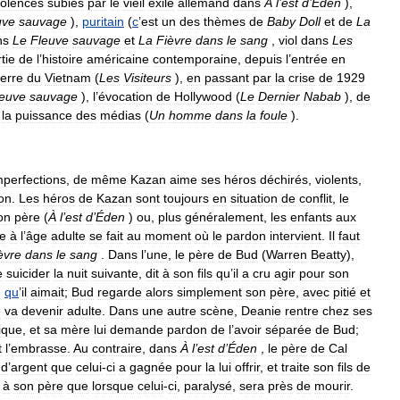
iolences
subies
par
le
vieil
exilé
allemand
dans
À
l
’
est
d
’
Éden
),
uve
sauvage
),
puritain
(
c
’
est
un
des
thèmes
de
Baby
Doll
et
de
La
ns
Le
Fleuve
sauvage
et
La
Fièvre
dans
le
sang
,
viol
dans
Les
tie
de
l
’
histoire
américaine
contemporaine
,
depuis
l
’
entrée
en
erre
du
Vietnam
(
Les
Visiteurs
),
en
passant
par
la
crise
de
1929
leuve
sauvage
),
l
’
évocation
de
Hollywood
(
Le
Dernier
Nabab
),
de
la
puissance
des
médias
(
Un
homme
dans
la
foule
).
mperfections
,
de
même
Kazan
aime
ses
héros
déchirés
,
violents
,
on
.
Les
héros
de
Kazan
sont
toujours
en
situation
de
conflit
,
le
on
père
(
À
l
’
est
d
’
Éden
)
ou
,
plus
généralement
,
les
enfants
aux
e
à
l
’
âge
adulte
se
fait
au
moment
où
le
pardon
intervient
.
Il
faut
èvre
dans
le
sang
.
Dans
l
’
une
,
le
père
de
Bud
(
Warren
Beatty
),
e
suicider
la
nuit
suivante
,
dit
à
son
fils
qu
’
il
a
cru
agir
pour
son
,
qu
’
il
aimait
;
Bud
regarde
alors
simplement
son
père
,
avec
pitié
et
e
va
devenir
adulte
.
Dans
une
autre
scène
,
Deanie
rentre
chez
ses
ique
,
et
sa
mère
lui
demande
pardon
de
l
’
avoir
séparée
de
Bud
;
t
l
’
embrasse
.
Au
contraire
,
dans
À
l
’
est
d
’
Éden
,
le
père
de
Cal
d
’
argent
que
celui
-
ci
a
gagnée
pour
la
lui
offrir
,
et
traite
son
fils
de
à
son
père
que
lorsque
celui
-
ci
,
paralysé
,
sera
près
de
mourir
.