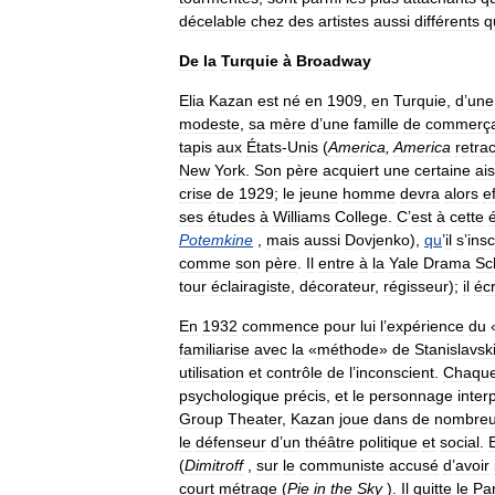
décelable
chez
des
artistes
aussi
différents
q
De
la
Turquie
à
Broadway
Elia
Kazan
est
né
en
1909
,
en
Turquie
,
d
’
une
modeste
,
sa
mère
d
’
une
famille
de
commerça
tapis
aux
États
-
Unis
(
America
,
America
retra
New
York
.
Son
père
acquiert
une
certaine
ai
crise
de
1929
;
le
jeune
homme
devra
alors
e
ses
études
à
Williams
College
.
C
’
est
à
cette
Potemkine
,
mais
aussi
Dovjenko
),
qu
’
il
s
’
insc
comme
son
père
.
Il
entre
à
la
Yale
Drama
Sc
tour
éclairagiste
,
décorateur
,
régisseur
);
il
écr
En
1932
commence
pour
lui
l
’
expérience
du
familiarise
avec
la
«
méthode
»
de
Stanislavski
utilisation
et
contrôle
de
l
’
inconscient
.
Chaqu
psychologique
précis
,
et
le
personnage
inter
Group
Theater
,
Kazan
joue
dans
de
nombre
le
défenseur
d
’
un
théâtre
politique
et
social
.
(
Dimitroff
,
sur
le
communiste
accusé
d
’
avoir
court
métrage
(
Pie
in
the
Sky
).
Il
quitte
le
Par